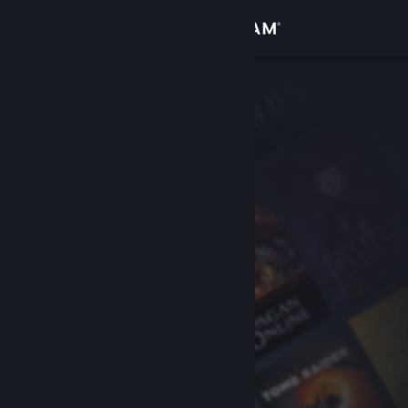
Bejelentkezés
Áruház
Közösség
Névjegy
Támogatás
Nyelvváltás
A Steam mobilalkalmazás beszerzése
Asztali weboldalra váltás