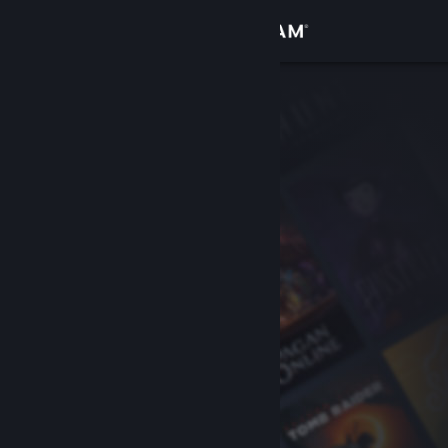
Bejelentkezés
Áruház
Közösség
Névjegy
Támogatás
Nyelvváltás
A Steam mobilalkalmazás beszerzése
Asztali weboldalra váltás