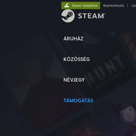
Steam telepítése
Bejelentkezés
|
ny
ÁRUHÁZ
KÖZÖSSÉG
NÉVJEGY
TÁMOGATÁS