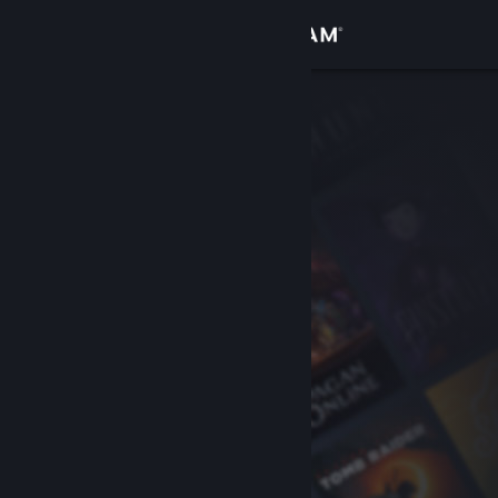
Bejelentkezés
Áruház
Közösség
Névjegy
Támogatás
Nyelvváltás
A Steam mobilalkalmazás beszerzése
Asztali weboldalra váltás