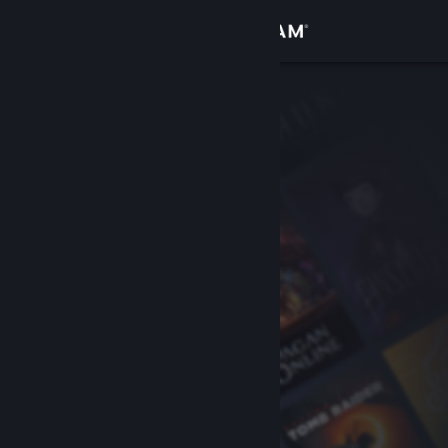
Bejelentkezés
Áruház
Közösség
Névjegy
Támogatás
Nyelvváltás
A Steam mobilalkalmazás beszerzése
Asztali weboldalra váltás