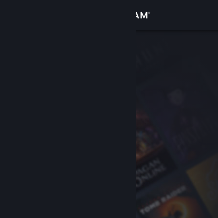
Bejelentkezés
Áruház
Közösség
Névjegy
Támogatás
Nyelvváltás
A Steam mobilalkalmazás beszerzése
Asztali weboldalra váltás