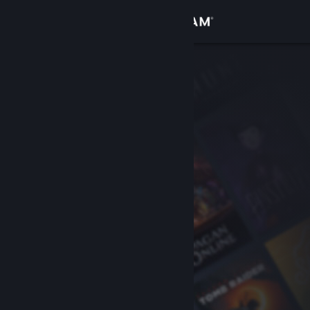
Bejelentkezés
Áruház
Közösség
Névjegy
Támogatás
Nyelvváltás
A Steam mobilalkalmazás beszerzése
Asztali weboldalra váltás