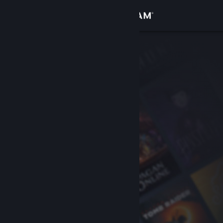
Bejelentkezés
Áruház
Közösség
Névjegy
Támogatás
Nyelvváltás
A Steam mobilalkalmazás beszerzése
Asztali weboldalra váltás