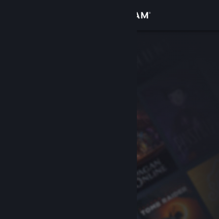
Bejelentkezés
Áruház
Közösség
Névjegy
Támogatás
Nyelvváltás
A Steam mobilalkalmazás beszerzése
Asztali weboldalra váltás