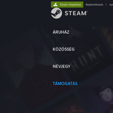
Steam telepítése
Bejelentkezés
|
ny
ÁRUHÁZ
KÖZÖSSÉG
NÉVJEGY
TÁMOGATÁS