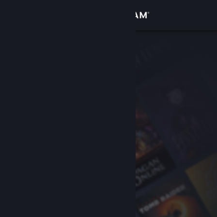
Bejelentkezés
Áruház
Közösség
Névjegy
Támogatás
Nyelvváltás
A Steam mobilalkalmazás beszerzése
Asztali weboldalra váltás