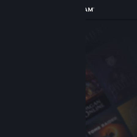
Bejelentkezés
Áruház
Közösség
Névjegy
Támogatás
Nyelvváltás
A Steam mobilalkalmazás beszerzése
Asztali weboldalra váltás