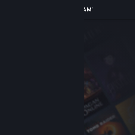
Bejelentkezés
Áruház
Közösség
Névjegy
Támogatás
Nyelvváltás
A Steam mobilalkalmazás beszerzése
Asztali weboldalra váltás