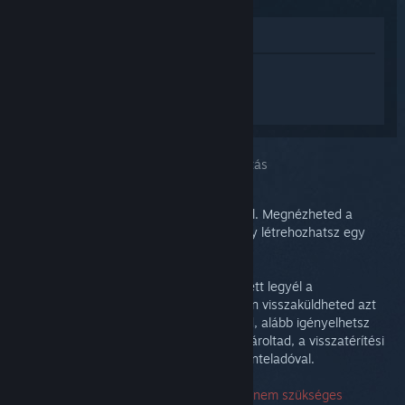
Megnézés az Áruházban
Jelentkezz be
, hogy személyre szabott
segítséget kapj a(z) Steam Link
termékhez.
A kiválasztott problémád:
További támogatás
Problémád mélyreható támogatást igényel. Megnézheted a
témacsoportot közösségi segítségért, vagy létrehozhatsz egy
Támogatás segítség jegyet.
Végső soron azt szeretnénk, hogy elégedett legyél a
vásárlásoddal. Ha nem vagy az, nyugodtan visszaküldheted azt
költségek nélkül. Ha a Steamről vásároltad, alább igényelhetsz
visszatérítést. Ha más viszonteladótól vásároltad, a visszatérítési
részletekért lépj kapcsolatba azzal a viszonteladóval.
A Támogatással való kapcsolatfelvételhez nem szükséges