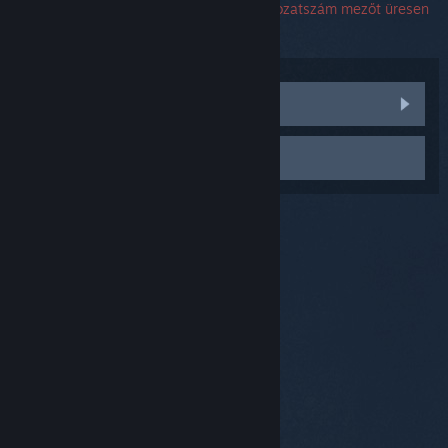
sorozatszám. Ha hibával találkoztál, a sorozatszám mezőt üresen
hagyhatod.
Közösségi témák meglátogatása
Kapcsolatfelvétel a Támogatással
© Valve Corporation. Minden jog fenntartva. A
védjegyek jogos tulajdonosaiké az Egyesült
Államokban és más országokban.
Adatvédelmi
szabályzat
|
Jogi információk
|
Hozzáférhetőség
|
Steam előfizetői szerződés
|
Visszatérítések
|
Sütik