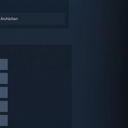
 Áruházban
).
thatod.
ára.