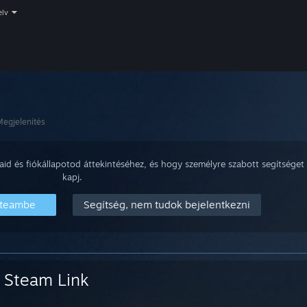
elv
egjelenítés
aid és fiókállapotod áttekintéséhez, és hogy személyre szabott segítséget
kapj.
Steambe
Segítség, nem tudok bejelentkezni
Steam Link