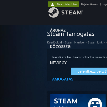
Steam telepítése
Bejelentkezés
|
ny
ÁRUHÁZ
Steam Támogatás
Kezdőoldal
>
Steam Hardver
>
Steam Link
>
M
KÖZÖSSÉG
Jelentkezz be Steam fiókodba vásárlás
NÉVJEGY
Jelentkezz be a 
TÁMOGATÁS