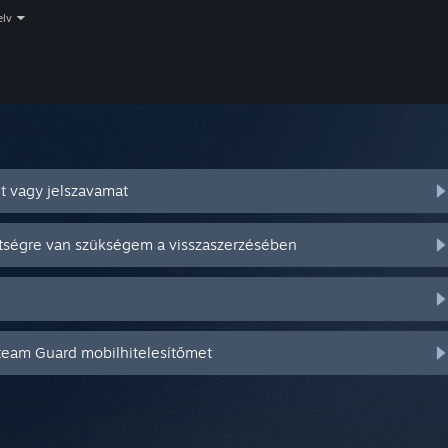
elv
t vagy jelszavamat
ítségre van szükségem a visszaszerzésében
Steam Guard mobilhitelesítőmet