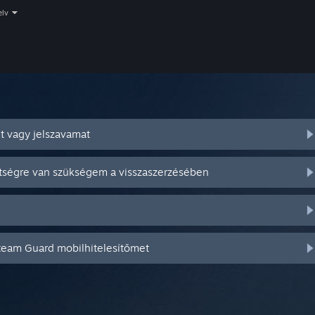
elv
t vagy jelszavamat
ítségre van szükségem a visszaszerzésében
Steam Guard mobilhitelesítőmet