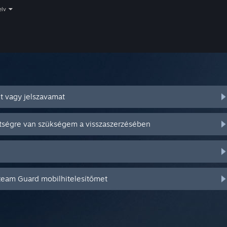
elv
t vagy jelszavamat
ítségre van szükségem a visszaszerzésében
Steam Guard mobilhitelesítőmet