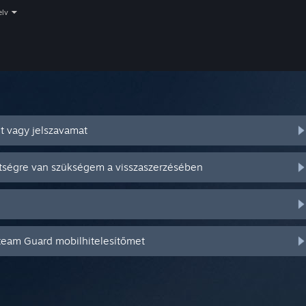
elv
t vagy jelszavamat
ítségre van szükségem a visszaszerzésében
Steam Guard mobilhitelesítőmet