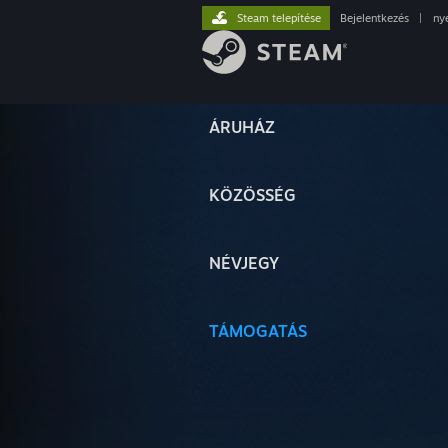
Steam telepítése
Bejelentkezés
|
ny
ÁRUHÁZ
KÖZÖSSÉG
NÉVJEGY
TÁMOGATÁS