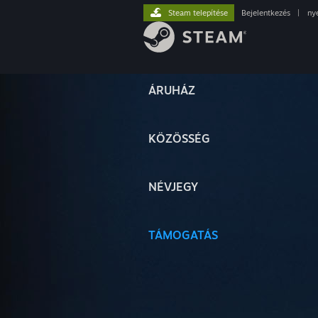
Steam telepítése
Bejelentkezés
|
ny
ÁRUHÁZ
KÖZÖSSÉG
NÉVJEGY
TÁMOGATÁS