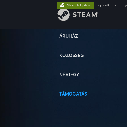
Steam telepítése
Bejelentkezés
|
ny
ÁRUHÁZ
KÖZÖSSÉG
NÉVJEGY
TÁMOGATÁS