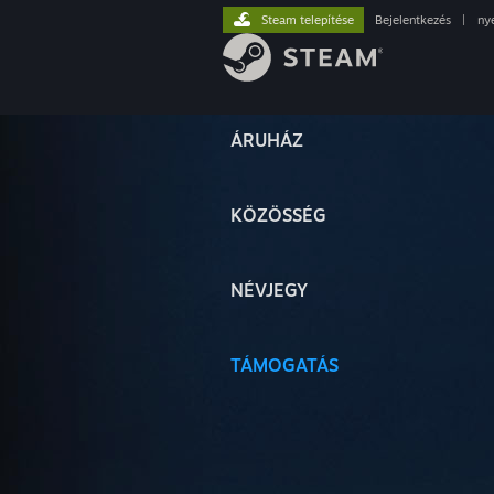
Steam telepítése
Bejelentkezés
|
ny
ÁRUHÁZ
KÖZÖSSÉG
NÉVJEGY
TÁMOGATÁS