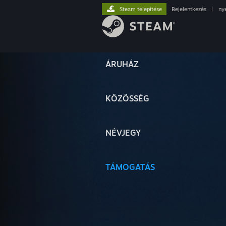
Steam telepítése
Bejelentkezés
|
ny
ÁRUHÁZ
KÖZÖSSÉG
NÉVJEGY
TÁMOGATÁS