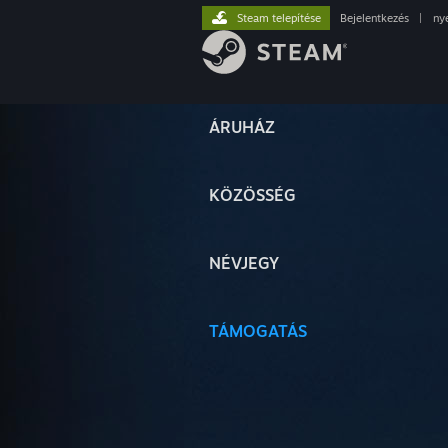
Steam telepítése
Bejelentkezés
|
ny
ÁRUHÁZ
KÖZÖSSÉG
NÉVJEGY
TÁMOGATÁS