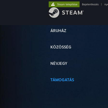
Steam telepítése
Bejelentkezés
|
ny
ÁRUHÁZ
KÖZÖSSÉG
NÉVJEGY
TÁMOGATÁS