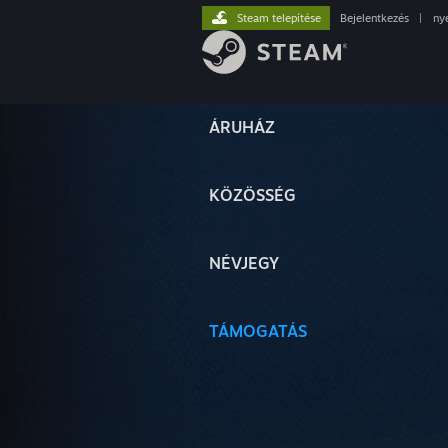
Steam telepítése
Bejelentkezés
|
ny
ÁRUHÁZ
KÖZÖSSÉG
NÉVJEGY
TÁMOGATÁS