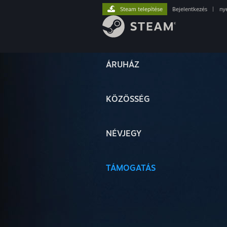
Steam telepítése
Bejelentkezés
|
ny
ÁRUHÁZ
KÖZÖSSÉG
NÉVJEGY
TÁMOGATÁS