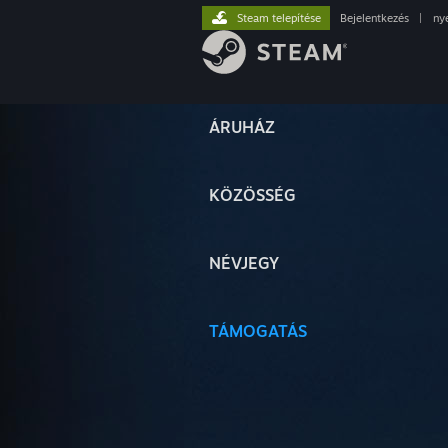
Steam telepítése
Bejelentkezés
|
ny
ÁRUHÁZ
KÖZÖSSÉG
NÉVJEGY
TÁMOGATÁS