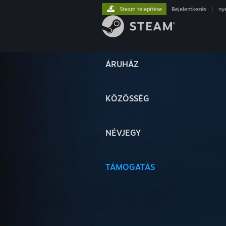
Steam telepítése
Bejelentkezés
|
ny
ÁRUHÁZ
KÖZÖSSÉG
NÉVJEGY
TÁMOGATÁS