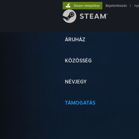
Steam telepítése
Bejelentkezés
|
ny
ÁRUHÁZ
KÖZÖSSÉG
NÉVJEGY
TÁMOGATÁS