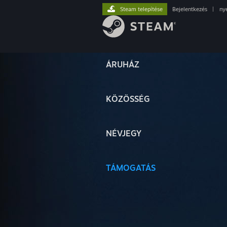
Steam telepítése
Bejelentkezés
|
ny
ÁRUHÁZ
KÖZÖSSÉG
NÉVJEGY
TÁMOGATÁS