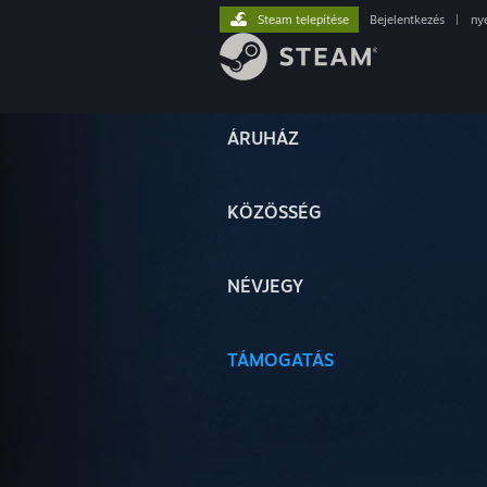
Steam telepítése
Bejelentkezés
|
ny
ÁRUHÁZ
KÖZÖSSÉG
NÉVJEGY
TÁMOGATÁS