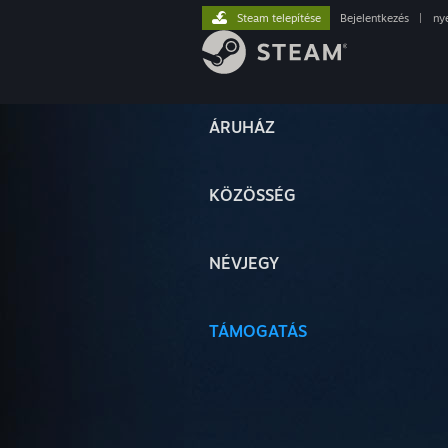
Steam telepítése
Bejelentkezés
|
ny
ÁRUHÁZ
KÖZÖSSÉG
NÉVJEGY
TÁMOGATÁS