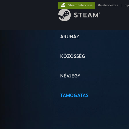
Steam telepítése
Bejelentkezés
|
ny
ÁRUHÁZ
KÖZÖSSÉG
NÉVJEGY
TÁMOGATÁS