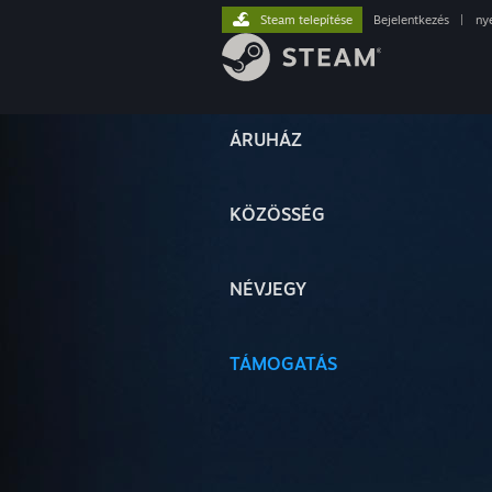
Steam telepítése
Bejelentkezés
|
ny
ÁRUHÁZ
KÖZÖSSÉG
NÉVJEGY
TÁMOGATÁS