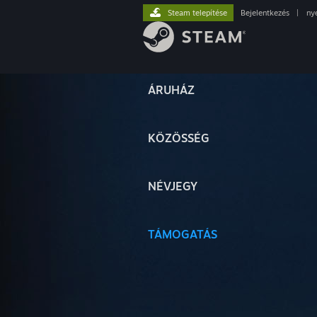
Steam telepítése
Bejelentkezés
|
ny
ÁRUHÁZ
KÖZÖSSÉG
NÉVJEGY
TÁMOGATÁS