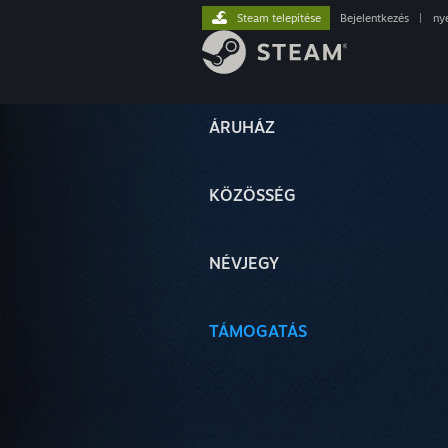
Steam telepítése
Bejelentkezés
|
ny
ÁRUHÁZ
KÖZÖSSÉG
NÉVJEGY
TÁMOGATÁS