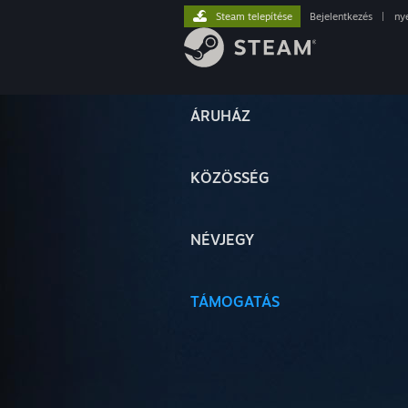
Steam telepítése
Bejelentkezés
|
ny
ÁRUHÁZ
KÖZÖSSÉG
NÉVJEGY
TÁMOGATÁS