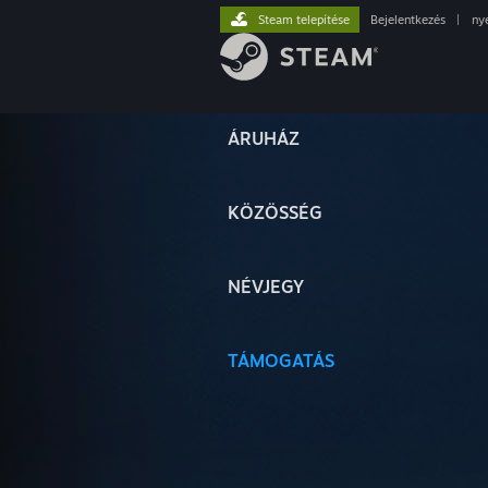
Steam telepítése
Bejelentkezés
|
ny
ÁRUHÁZ
KÖZÖSSÉG
NÉVJEGY
TÁMOGATÁS