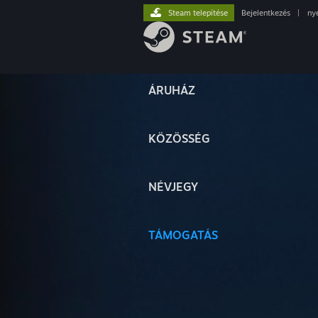
Steam telepítése
Bejelentkezés
|
ny
ÁRUHÁZ
KÖZÖSSÉG
NÉVJEGY
TÁMOGATÁS