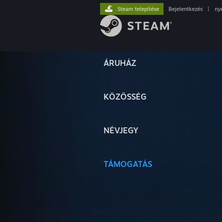
Steam telepítése
Bejelentkezés
|
ny
ÁRUHÁZ
KÖZÖSSÉG
NÉVJEGY
TÁMOGATÁS