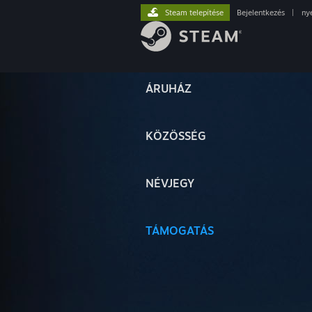
Steam telepítése
Bejelentkezés
|
ny
ÁRUHÁZ
KÖZÖSSÉG
NÉVJEGY
TÁMOGATÁS