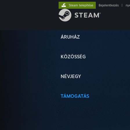
Steam telepítése
Bejelentkezés
|
ny
ÁRUHÁZ
KÖZÖSSÉG
NÉVJEGY
TÁMOGATÁS