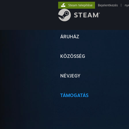
Steam telepítése
Bejelentkezés
|
ny
ÁRUHÁZ
KÖZÖSSÉG
NÉVJEGY
TÁMOGATÁS