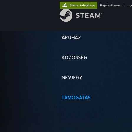
Steam telepítése
Bejelentkezés
|
ny
ÁRUHÁZ
KÖZÖSSÉG
NÉVJEGY
TÁMOGATÁS