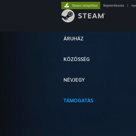
Steam telepítése
Bejelentkezés
|
ny
ÁRUHÁZ
KÖZÖSSÉG
NÉVJEGY
TÁMOGATÁS