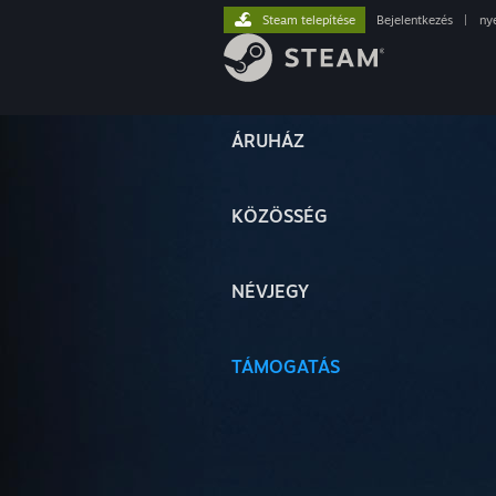
Steam telepítése
Bejelentkezés
|
ny
ÁRUHÁZ
KÖZÖSSÉG
NÉVJEGY
TÁMOGATÁS