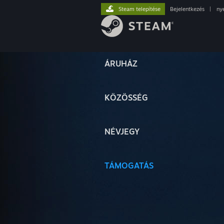
Steam telepítése
Bejelentkezés
|
ny
ÁRUHÁZ
KÖZÖSSÉG
NÉVJEGY
TÁMOGATÁS