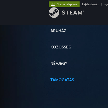
Steam telepítése
Bejelentkezés
|
ny
ÁRUHÁZ
KÖZÖSSÉG
NÉVJEGY
TÁMOGATÁS